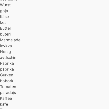
Wurst
goja
Käse
kes
Butter
buteri
Marmelade
levkva
Honig
avdschin
Paprika
paprika
Gurken
boborki
Tomaten
paradajs
Kaffee
kafe