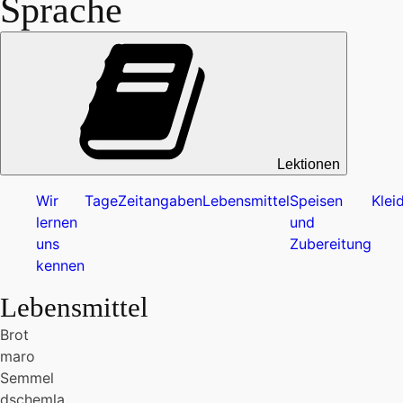
Sprache
Lektionen
Wir
Tage
Zeitangaben
Lebensmittel
Speisen
Klei
lernen
und
uns
Zubereitung
kennen
Lebensmittel
Brot
maro
Semmel
dschemla