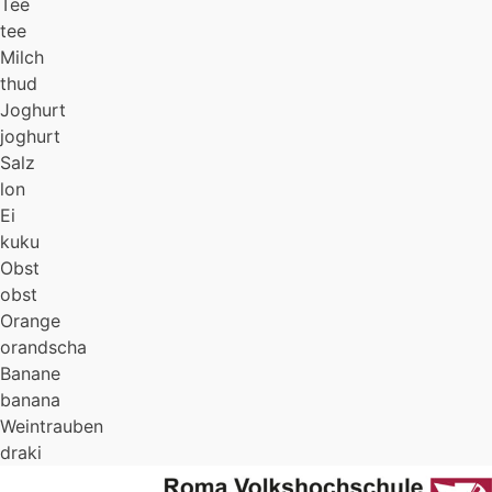
Tee
tee
Milch
thud
Joghurt
joghurt
Salz
lon
Ei
kuku
Obst
obst
Orange
orandscha
Banane
banana
Weintrauben
draki