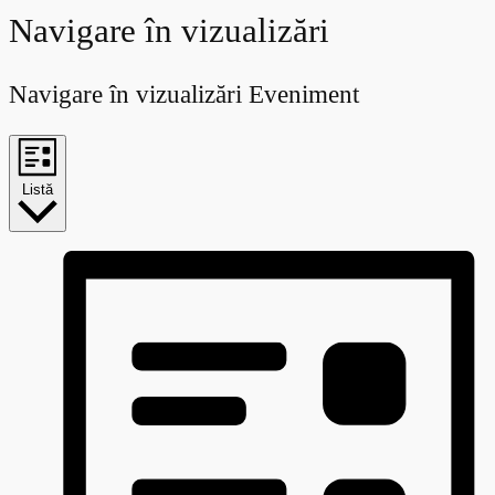
Evenimente
Navigare în vizualizări
Navigare în vizualizări Eveniment
Listă