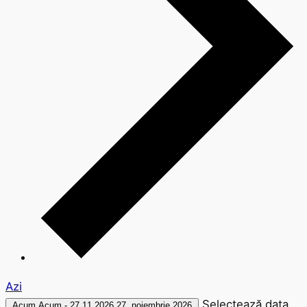
Azi
Selectează data.
Acum
Acum
-
27.11.2026
27. noiembrie 2026